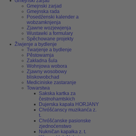
Gmejnski zarjad
Gmejnski zarjad
Gmejnska rada
Posedźenski kalender a
wobzamknjenja
Zjawne wozjewjenja
Wustawki a formulary
Spěchowane projekty
Žiwjenje a bydlenje
Twarjenje a bydlenje
Pěstowarnja
Zakładna šula
Wohnjowa wobora
Zjawny wosobowy
bliskowobchad
Mediciniske zastaranje
Towarstwa
Sakska kartka za
čestnohamtskich
Dujerska kapała HORJANY
Chróšćanscy muzikanća z.
t.
Chróšćanske pasionske
zjednoćenstwo
Nukničan kapałka z. t.