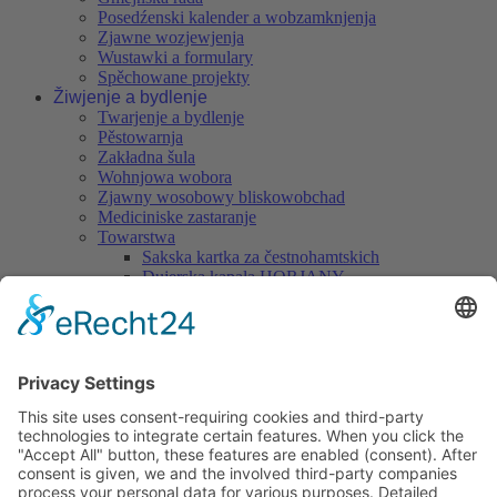
Posedźenski kalender a wobzamknjenja
Zjawne wozjewjenja
Wustawki a formulary
Spěchowane projekty
Žiwjenje a bydlenje
Twarjenje a bydlenje
Pěstowarnja
Zakładna šula
Wohnjowa wobora
Zjawny wosobowy bliskowobchad
Mediciniske zastaranje
Towarstwa
Sakska kartka za čestnohamtskich
Dujerska kapała HORJANY
Chróšćanscy muzikanća z. t.
Chróšćanske pasionske zjednoćenstwo
Nukničan kapałka z. t.
Wjesny klub Nuknica
Wjesne towarstwo "Při skale" Hórki
Cyrkwinski chór
Serbska lajska dźiwadłowa skupina Chrósćicy
Serbske wjesne towarstwo "Domizna" Chrósćicy
Serbska pčólnica
SJ Chrósćicy 1981 z. t.
Towarstwo plahowarjow rasowych nuklow S