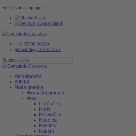
Select your language
+49 35796 96210
gemeinde@crostwitz.de
Suchen
Aktualnosće
800 lět
Naša gmejna
Wo našej gmejnje
Wsy
Chrósćicy
Hórki
Prawoćicy
Nuknica
Kozarcy
Kopšin