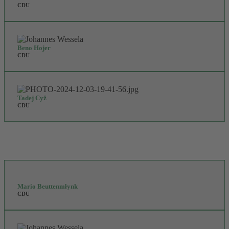
CDU
Beno Hojer
CDU
Tadej Cyž
CDU
Mario Beuttenmłynk
CDU