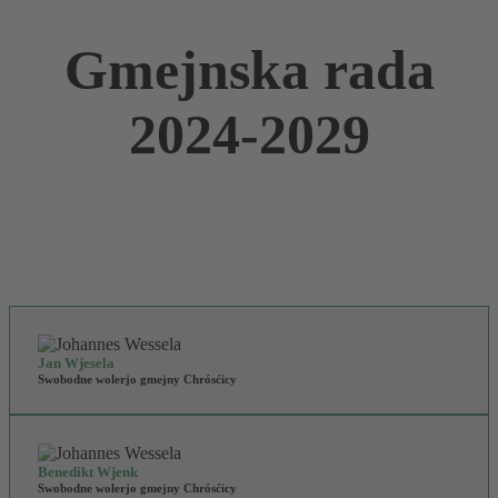
Gmejnska rada
2024-2029
Jan Wjesela
Swobodne wolerjo gmejny Chrósćicy
Benedikt Wjenk
Swobodne wolerjo gmejny Chrósćicy