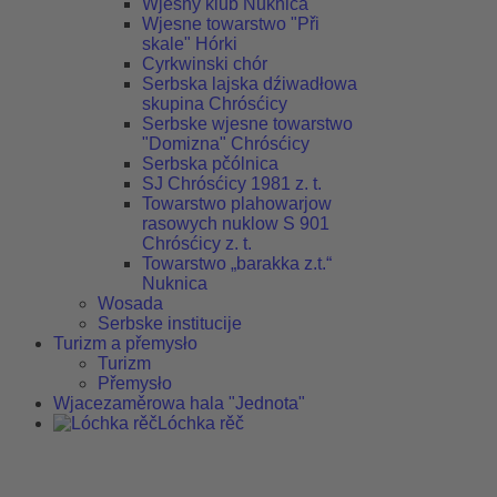
Wjesny klub Nuknica
Wjesne towarstwo "Při
skale" Hórki
Cyrkwinski chór
Serbska lajska dźiwadłowa
skupina Chrósćicy
Serbske wjesne towarstwo
"Domizna" Chrósćicy
Serbska pčólnica
SJ Chrósćicy 1981 z. t.
Towarstwo plahowarjow
rasowych nuklow S 901
Chrósćicy z. t.
Towarstwo „barakka z.t.“
Nuknica
Wosada
Serbske institucije
Turizm a přemysło
Turizm
Přemysło
Wjacezaměrowa hala "Jednota"
Lóchka rěč