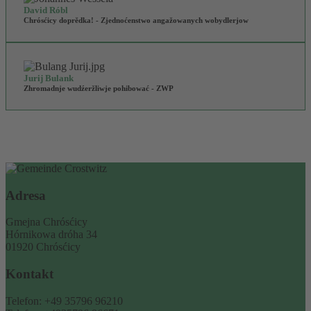
David Róbl
Chrósćicy doprědka! - Zjednoćenstwo angažowanych wobydlerjow
Jurij Bulank
Zhromadnje wudźeržliwje pohibować - ZWP
Adresa
Gmejna Chrósćicy
Hórnikowa dróha 34
01920 Chrósćicy
Kontakt
Telefon: +49 35796 96210