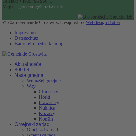
Telefax: +4935796 96671
Mejlka:
gemeinde@crostwitz.de
© 2026 Gemeinde Crostwitz. Designed by
Webdesign Kutter
Impressum
Datenschutz
Barrierefreiheitserklärung
Aktualnosće
800 lět
Naša gmejna
Wo našej gmejnje
Wsy
Chrósćicy
Hórki
Prawoćicy
Nuknica
Kozarcy
Kopšin
Gmejnski zarjad
Gmejnski zarjad
Gmejnska rada