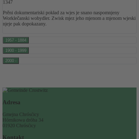
1347
Prěni dokumentariski pokład za wjes je snano naspomnjeny
Worklečanski wobydler. Zwisk mjez jeho mjenom a mjenom wjeski
njeje pak dopokazany.
1957 - 1884
1900 - 1999
2000 -
Adresa
Gmejna Chrósćicy
Hórnikowa dróha 34
01920 Chrósćicy
Kontakt