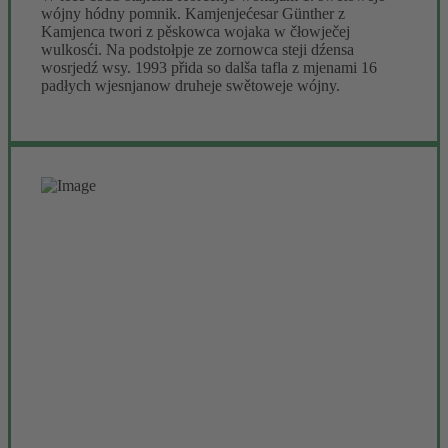
wójny hódny pomnik. Kamjenjećesar Günther z
Kamjenca twori z pěskowca wojaka w čłowječej
wulkosći. Na podstołpje ze zornowca steji dźensa
wosrjedź wsy. 1993 přida so dalša tafla z mjenami 16
padłych wjesnjanow druheje swětoweje wójny.
Hórčan skała – něhdy dźěło, dźensa
nurjenski sport
Hórki běchu wot wjacorych skałow wobdate, z kotrychž
so wot 1812 hač do 1983 zornowc wudobywaše. To běše
tehdy jedne z najwunošnišich přemysłow regiona.
Zwostało je šěsć dźěrow. Najwjetša z wodowym
powjerchom 3,7 ha a wodowej hłubokosću 35 m wužiwa
so dźensa jako nurjenski jězor. Skała přiwabja tójšto
lubowarjow nurjenja z cyłeje Němskeje a z wukraja.