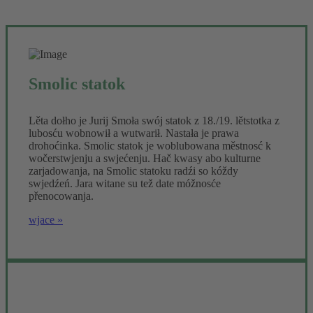
Smolic statok
Lěta dołho je Jurij Smoła swój statok z 18./19. lětstotka z
lubosću wobnowił a wutwarił. Nastała je prawa
drohoćinka. Smolic statok je woblubowana městnosć k
wočerstwjenju a swjećenju. Hač kwasy abo kulturne
zarjadowanja, na Smolic statoku radźi so kóždy
swjedźeń. Jara witane su tež date móžnosće
přenocowanja.
wjace »
Kopolak za Hanu Šěrcec