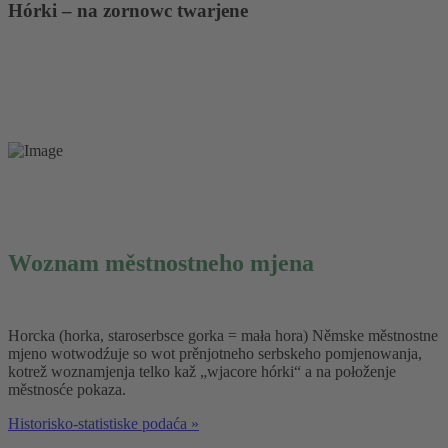
Hórki – na zornowc twarjene
Woznam městnostneho mjena
Horcka (horka, staroserbsce gorka = mała hora) Němske městnostne
mjeno wotwodźuje so wot prěnjotneho serbskeho pomjenowanja,
kotrež woznamjenja telko kaž „wjacore hórki“ a na połoženje
městnosće pokaza.
Historisko-statistiske podaća »