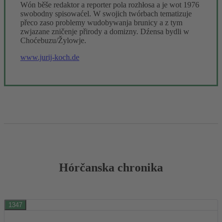
Wón běše redaktor a reporter pola rozhłosa a je wot 1976
swobodny spisowaćel. W swojich twórbach tematizuje
přeco zaso problemy wudobywanja brunicy a z tym
zwjazane zničenje přirody a domizny. Dźensa bydli w
Choćebuzu/Žylowje.
www.jurij-koch.de
Hórčanska chronika
1347