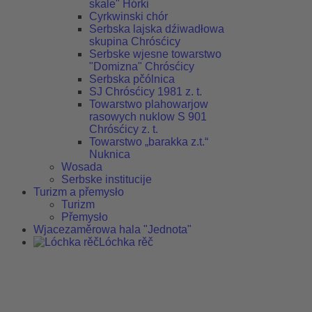
skale" Hórki
Cyrkwinski chór
Serbska lajska dźiwadłowa
skupina Chrósćicy
Serbske wjesne towarstwo
"Domizna" Chrósćicy
Serbska pčólnica
SJ Chrósćicy 1981 z. t.
Towarstwo plahowarjow
rasowych nuklow S 901
Chrósćicy z. t.
Towarstwo „barakka z.t.“
Nuknica
Wosada
Serbske institucije
Turizm a přemysło
Turizm
Přemysło
Wjacezaměrowa hala "Jednota"
Lóchka rěč