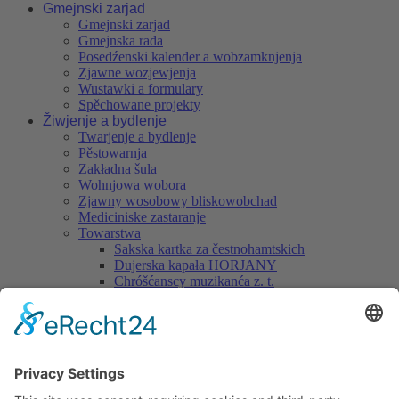
Gmejnski zarjad
Gmejnski zarjad
Gmejnska rada
Posedźenski kalender a wobzamknjenja
Zjawne wozjewjenja
Wustawki a formulary
Spěchowane projekty
Žiwjenje a bydlenje
Twarjenje a bydlenje
Pěstowarnja
Zakładna šula
Wohnjowa wobora
Zjawny wosobowy bliskowobchad
Mediciniske zastaranje
Towarstwa
Sakska kartka za čestnohamtskich
Dujerska kapała HORJANY
Chróšćanscy muzikanća z. t.
Chróšćanske pasionske zjednoćenstwo
Nukničan kapałka z. t.
Wjesny klub Nuknica
Wjesne towarstwo "Při skale" Hórki
Cyrkwinski chór
Serbska lajska dźiwadłowa skupina Chrósćicy
Serbske wjesne towarstwo "Domizna" Chrósćicy