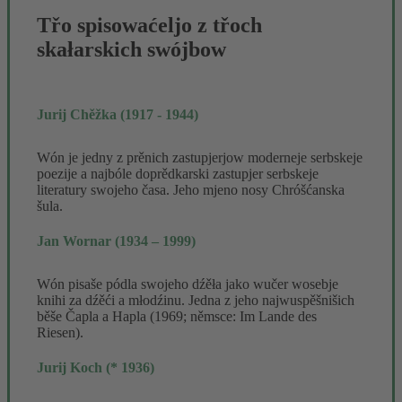
Třo spisowaćeljo z třoch
skałarskich swójbow
Jurij Chěžka (1917 - 1944)
Wón je jedny z prěnich zastupjerjow moderneje serbskeje
poezije a najbóle doprědkarski zastupjer serbskeje
literatury swojeho časa. Jeho mjeno nosy Chróšćanska
šula.
Jan Wornar (1934 – 1999)
Wón pisaše pódla swojeho dźěła jako wučer wosebje
knihi za dźěći a młodźinu. Jedna z jeho najwuspěšnišich
běše Čapla a Hapla (1969; němsce: Im Lande des
Riesen).
Jurij Koch (* 1936)