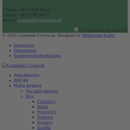
Telefon: +49 35796 96210
Telefax: +4935796 96671
Mejlka:
gemeinde@crostwitz.de
© 2026 Gemeinde Crostwitz. Designed by
Webdesign Kutter
Impressum
Datenschutz
Barrierefreiheitserklärung
Aktualnosće
800 lět
Naša gmejna
Wo našej gmejnje
Wsy
Chrósćicy
Hórki
Prawoćicy
Nuknica
Kozarcy
Kopšin