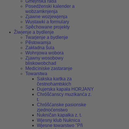
Gmejnska rada
Posedźenski kalender a
wobzamknjenja
Zjawne wozjewjenja
Wustawki a formulary
Spěchowane projekty
Žiwjenje a bydlenje
Twarjenje a bydlenje
Pěstowarnja
Zakładna šula
Wohnjowa wobora
Zjawny wosobowy
bliskowobchad
Mediciniske zastaranje
Towarstwa
Sakska kartka za
čestnohamtskich
Dujerska kapała HORJANY
Chróšćanscy muzikanća z.
t.
Chróšćanske pasionske
zjednoćenstwo
Nukničan kapałka z. t.
Wjesny klub Nuknica
Wjesne towarstwo "Při