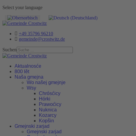
Select your language
+49 35796 96210
gemeinde@crostwitz.de
Suchen
Aktualnosće
800 lět
Naša gmejna
Wo našej gmejnje
Wsy
Chrósćicy
Hórki
Prawoćicy
Nuknica
Kozarcy
Kopšin
Gmejnski zarjad
Gmejnski zarjad