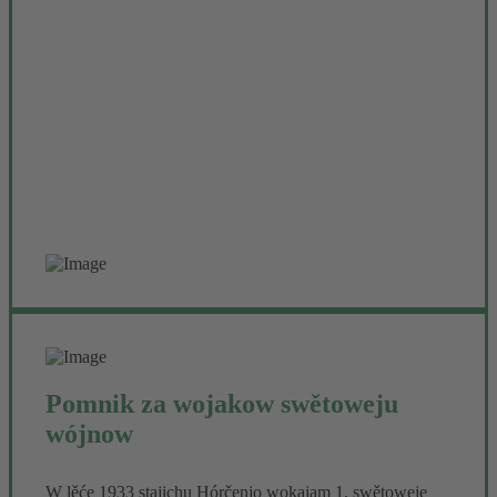
1918 porodźi młoda Židowka z Drježdźan pola dobrych
znatych w Hórkach njemandźelske dźěćo a je tam
zawostaji. Holčka Annemarie wotrosće jako katolska
Serbowka z mjenom Hana Šěrcec, doniž so 1943 jeje
slědy njezhubja. Literarnje je wona přez nowelu Jurja
Kocha jako „Židowka Hana“ znata. Za nju połoži so
2014 před jeje ródnym domom kopolak, prěni w serbskej
rěči.
wjace »
Pomnik za wojakow swětoweju
wójnow
W lěće 1933 stajichu Hórčenjo wokajam 1. swětoweje